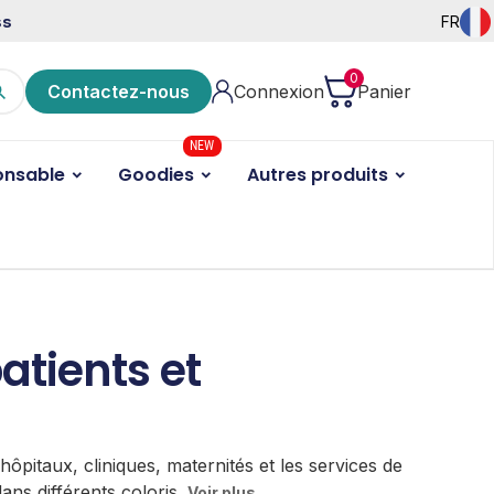
ss
FR
0
Contactez-nous
Connexion
Panier
NEW
onsable
Goodies
Autres produits
atients et
hôpitaux, cliniques, maternités et les services de
dans différents coloris.
Voir plus