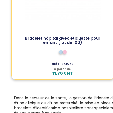
Voir le produit
Bracelet hôpital avec étiquette pour
enfant (lot de 100)
Ajouter au panier
Bleu pâle
Rose pâle
Réf : 1474072
À partir de
11,70 € HT
Dans le secteur de la santé, la gestion de l'identité 
d’une clinique ou d'une maternité, la mise en place 
bracelets d'identification hospitalière sont spécial