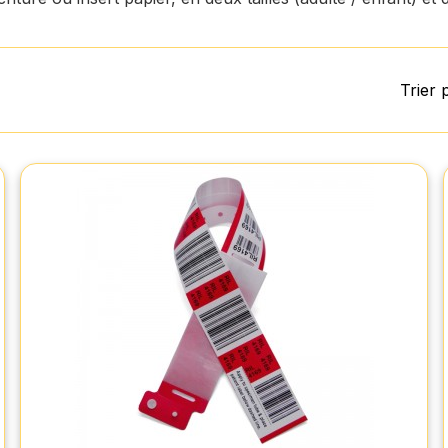
Trier 
Bracelet d'identification sous X Hôpital (lot
de 10)
Le bracelet hôpital sous X assure l'identification rapide
et sécurisée des patients sans papiers, grâce à des
étiquettes à codes-barres et un fermoir anti-échange.