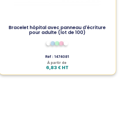
(Jusqu'à épuisement du stock)
Bracelet d'hôpital pour adulte avec bande d'écriture
personnalisable. Pratique pour une identification claire
Voir le produit
Bracelet hôpital avec panneau d'écriture
et immédiate des patients hospitalisés.
pour adulte (lot de 100)
Ajouter au panier
Blanc
Bleu pâle
Vert pâle
Rose pâle - Promo
Transparent - Promo
Réf : 1474081
À partir de
6,83 € HT