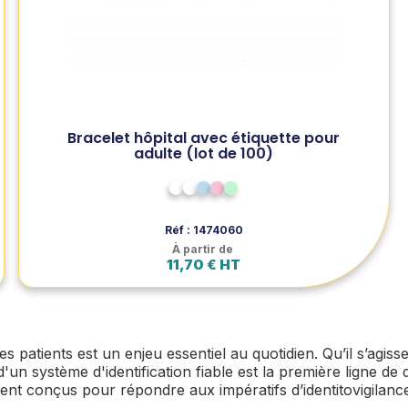
hôpitaux. Confortable et sécurisé, il garantit une
identification rapide et fiable des patients.
Voir le produit
Bracelet hôpital avec étiquette pour
adulte (lot de 100)
Ajouter au panier
Transparent
Blanc
Bleu pâle
Rose pâle
Vert pâle
Réf : 1474060
À partir de
11,70 € HT
des patients est un enjeu essentiel au quotidien. Qu’il s’agis
d'un système d'identification fiable est la première ligne d
ement conçus pour répondre aux impératifs d’identitovigilance