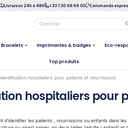
Livraison 24h à 48h
+33 1 30 68 66 00
Commande expre
Bracelets
Imprimantes & badges
Eco-resp
Top produits
identification hospitaliers pour patients et nourrissons
ation hospitaliers pour p
 d’identifier les patients , nourrissons ou enfants dans les 
riture ou insert papier, en deux tailles (adulte / enfant) et 