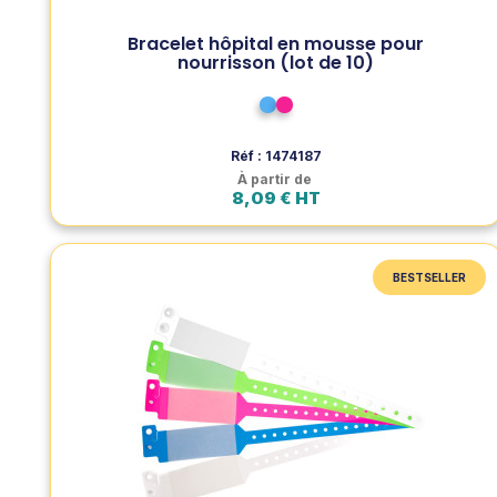
Voir le produit
Bracelet hôpital en mousse pour
nourrisson (lot de 10)
Ajouter au panier
Bleu
Rose
Réf : 1474187
À partir de
8,09 € HT
BESTSELLER
BESTSELLER
Bracelet hôpital avec rabat pour étiquette
pour adulte (lot de 100)
Bracelet hospitalier avec rabat adhésif pour étiquette
(32x67 mm), fermeture sécurisée par pression
plastique, résistant à l'eau, idéal pour