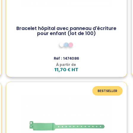
Voir le produit
Bracelet hôpital avec panneau d'écriture
pour enfant (lot de 100)
Ajouter au panier
Blanc
Bleu pâle
Rose pâle
Réf : 1474086
À partir de
11,70 € HT
BESTSELLER
BESTSELLER
Bracelet hôpital avec étiquette pour adulte
(lot de 100)
Bracelet d'identification pour adulte, conçu pour les