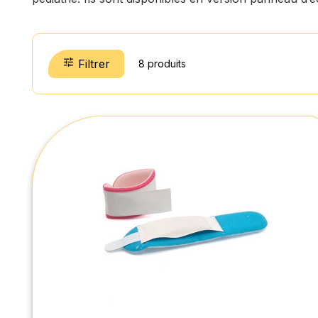

Filtrer
8 produits
Bracelet hôpital en mousse pour nourrisson
(lot de 10)
Bracelet médical pour nourrissons, conçu pour
l’identification sécurisée et confortable en maternité et
néonatalogie, avec velcro doux et étiquette protégée.