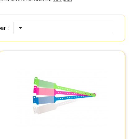

par :
Bracelet hôpital avec rabat pour étiquette
pour enfant (lot de 100)
7,12 € HT
au lieu de
9,80 €
🔥 DÉSTOCKAGE :
HT
valable sur les coloris porteurs de l'offre "Promo"
ci-dessous
(Jusqu'à épuisement du stock)
Bracelet hôpital résistant à l'eau, adapté aux enfants.
Avec rabat adhésif pour étiquette, pression plastique