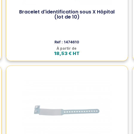
Voir le produit
Bracelet d'identification sous X Hôpital
(lot de 10)
Ajouter au panier
Réf : 1474610
À partir de
18,53 € HT
Bracelet hôpital avec panneau d'écriture
pour enfant (lot de 100)
Bracelet hospitalier pour enfants avec bande
d'écriture, ajustable et sécurisé. Conçu pour assurer
une identification rapide et personnalisée des jeunes .