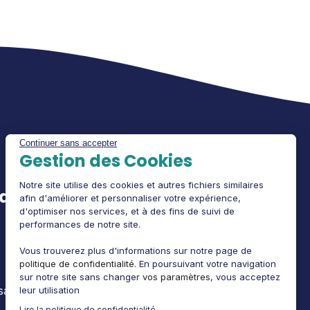
Continuer sans accepter
Gestion des Cookies
Notre site utilise des cookies et autres fichiers similaires
edex
Informations légales
afin d'améliorer et personnaliser votre expérience,
d'optimiser nos services, et à des fins de suivi de
CGV
performances de notre site.
Politique de confidentialité
Vous trouverez plus d'informations sur notre page de
politique de confidentialité
. En poursuivant votre navigation
Mentions légales
sur notre site sans changer
vos paramètres
, vous acceptez
sation
leur utilisation
Lire la politique de confidentialité