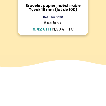
 -
Bracelet papier indéchirable
Br
Voir le produit
Tyvek 19 mm (lot de 100)
Ajouter au panier
Réf : 1475030
À partir de
9,42 € HT
11,30 € TTC