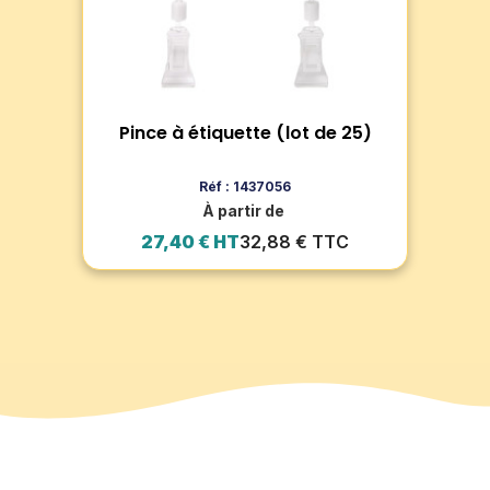
dis
contact alimentaire.
nor
 5)
Pince à étiquette (lot de 25)
Piq
Voir le produit
Ajouter au panier
Réf : 1437056
À partir de
27,40 € HT
32,88 € TTC