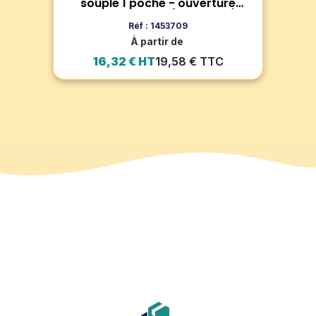
t de
souple 1 poche - ouverture
latérale - IDP51 (lot de 100)
Ajouter au panier
Réf : 1453709
À partir de
16,32 € HT
19,58 € TTC