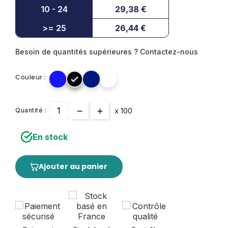
10 - 24
29,38 €
>= 25
26,44 €
Besoin de quantités supérieures ? Contactez-nous
Couleur :

x 100
Quantité :
En stock
Ajouter au panier