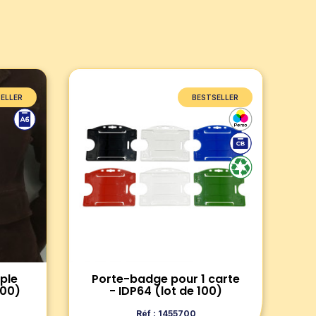
ELLER
BESTSELLER
BESTSELLER
Porte-badge pour 1 carte -
)
IDP64 (lot de 100)
es A6
Découvrez notre porte-badge
mettant
IDP64, conçu pour un usage
our
quotidien. Design horizontal,
qualité premium, idéal pour tous
types d'événement.
Voir le produit
ple
Porte-badge pour 1 carte
100)
- IDP64 (lot de 100)
r
Ajouter au panier
Réf : 1455700