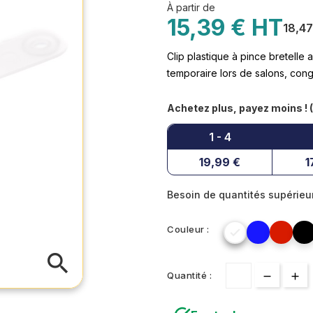
À partir de
15,39 € HT
18,4
Clip plastique à pince bretelle a
temporaire lors de salons, con
Achetez plus, payez moins ! (
1 - 4
19,99 €
1
Besoin de quantités supérie
Couleur :

search
Quantité :