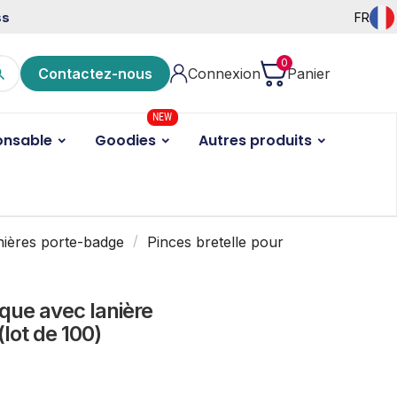
ss
FR
0
Contactez-nous
Connexion
Panier
NEW
onsable
Goodies
Autres produits
anières porte-badge
Pinces bretelle pour
ique avec lanière
(lot de 100)