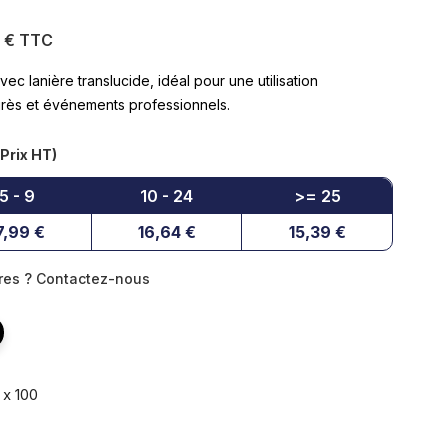
7 € TTC
vec lanière translucide, idéal pour une utilisation
grès et événements professionnels.
Prix HT)
5 - 9
10 - 24
>= 25
7,99 €
16,64 €
15,39 €
ures ? Contactez-nous
x 100