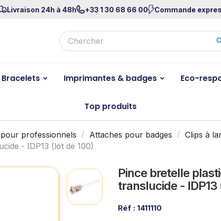
Livraison 24h à 48h
+33 1 30 68 66 00
Commande expre
Bracelets
Imprimantes & badges
Eco-resp
Top produits
 pour professionnels
Attaches pour badges
Clips à l
ucide - IDP13 (lot de 100)
Pince bretelle plast
translucide - IDP13 
Réf :
1411110