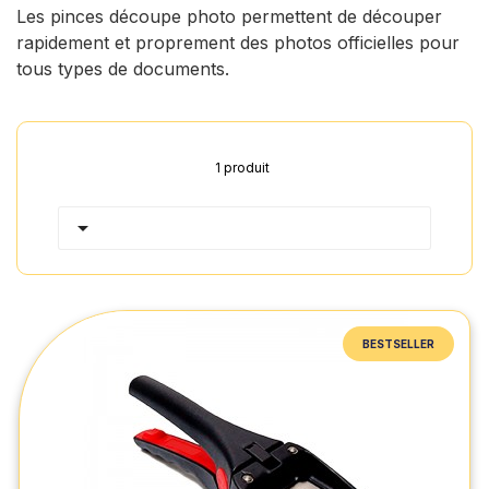
Les pinces découpe photo permettent de découper
rapidement et proprement des photos officielles pour
tous types de documents.
1 produit

BESTSELLER
BESTSELLER
Pince découpe photos d'identité
122.08 € HT
au lieu de
179.90
🔥 DÉSTOCKAGE :