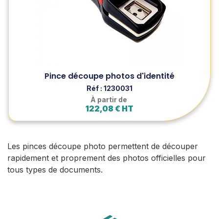
€ HT
sur la référence 1230040 (Jusqu'à épuisement du
stock)
Découvrez nos pinces découpe photos pour photos
d'identité. Précise et maniable pour une découpe
propre.
Pince découpe photos d'identité
Voir le produit
Réf : 1230031
Ajouter au panier
À partir de
122,08 € HT
Les pinces découpe photo permettent de découper
rapidement et proprement des photos officielles pour
tous types de documents.