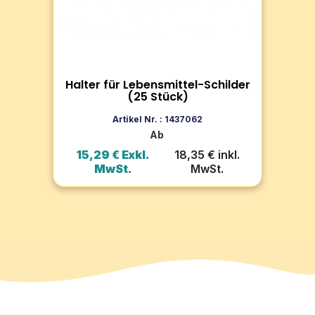
für Lebensmittelkontakt.
Eti
Halter für Lebensmittel-Schilder
Zum Produkt
(25 Stück)
In den Warenkorb
Artikel Nr. : 1437062
Ab
l.
15,29 € Exkl.
18,35 € inkl.
2
MwSt.
MwSt.