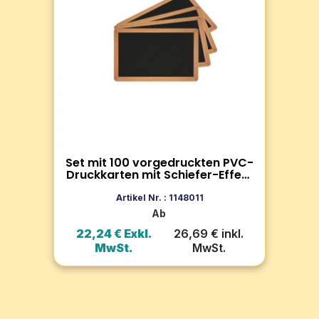
Effekt –...
Far
t
Vorgedruckte Blankokarten aus
Eti
g
Kunststoff, die sich ideal für
Dru
en.
Lebensmitteletiketten,
lan
Preisauszeichnung eignen. Gestaltung
nic
mit Text, Logos, QR-Codes und mehr
möglich.
 in
Set mit 100 vorgedruckten PVC-
Zum Produkt
att
Druckkarten mit Schiefer-Effekt
– Hochglanz-Oberfläche
In den Warenkorb
Artikel Nr. : 1148011
Ab
l.
22,24 € Exkl.
26,69 € inkl.
2
MwSt.
MwSt.