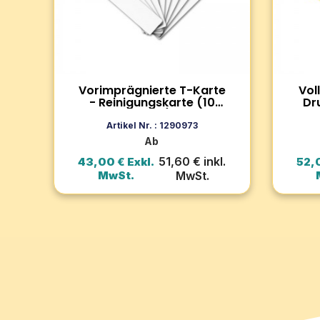
Das Set
Verhindert Verstopfen. Für einen
Kompat
reibungslosen Betrieb.
Drucke
Badgy
Zum Produkt
Vorimprägnierte T-Karte
Vol
- Reinigungskarte (10
Dr
Stück)
Ba
In den Warenkorb
Artikel Nr. : 1290973
Ab
51,60 € inkl.
43,00 € Exkl.
52,0
MwSt.
MwSt.