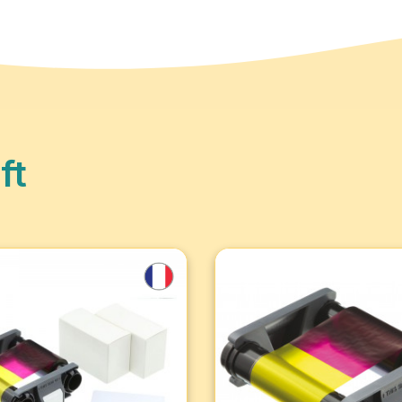
ft
tändiges Set für 100
Farbband für 100 Druck
e - Badgy100 und
Badgy100 und Badgy2
200 (pro...
(pro Einheit)
t 100 dicken PVC-Karten
Farbiges Farbband für 100
mm) und 1 YMCKO-Farbband.
Ausdrucke. Kompatibel mit