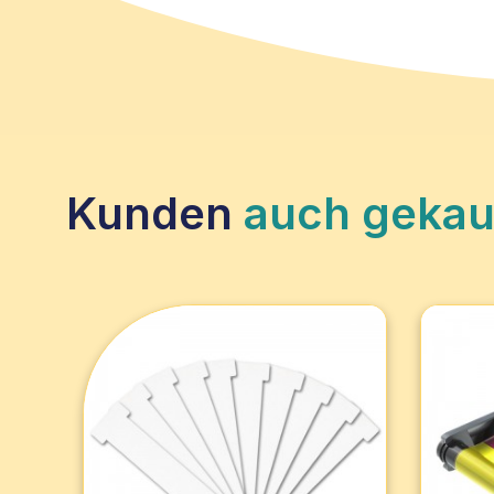
Kunden
auch gekau
Vorimprägnierte T-Karte -
Volls
Reinigungskarte (10 Stück)
Druck
Badgy
Reinigungskarte für Badgy100- und
Set mi
Badgy200-Drucker, entfernt Staub
(0,76 
und Schmutz von den Rollen.