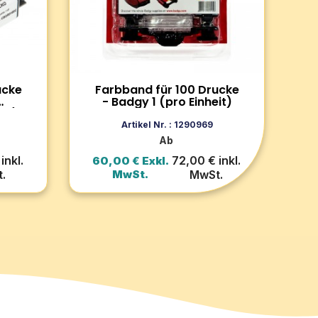
 &
Generation): Inklusive
en
Wattestäbchen und
selbstklebender Karte für eine
optimale Wartung.
Zum Produkt
ucke
Farbband für 100 Drucke
- Badgy 1 (pro Einheit)
it)
rb
In den Warenkorb
Artikel Nr. : 1290969
Ab
inkl.
72,00 € inkl.
60,00 € Exkl.
.
MwSt.
MwSt.