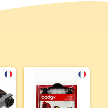
e -
Farbband für 100 Drucke -
00
Badgy 1 (pro Einheit)
YMCKO-Farbband für 100
Ausdrucke und Reinigungskit für
Badgy1-Drucker (ältere