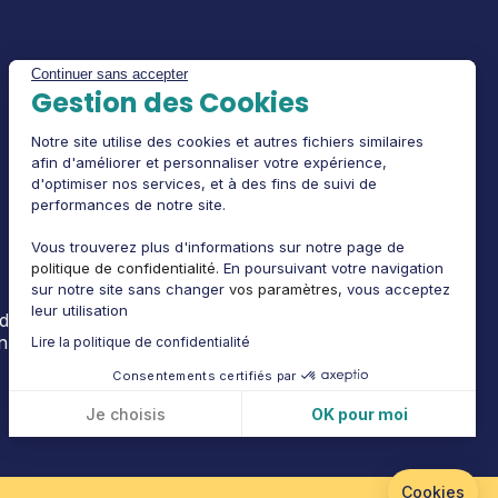
Impressum
Continuer sans accepter
Gestion des Cookies
AGB
Datenschutz-Richtlinie
Notre site utilise des cookies et autres fichiers similaires
afin d'améliorer et personnaliser votre expérience,
Rechtlicher Hinweis
d'optimiser nos services, et à des fins de suivi de
performances de notre site.
Vous trouverez plus d'informations sur notre page de
politique de confidentialité
. En poursuivant votre navigation
sur notre site sans changer
vos paramètres
, vous acceptez
leur utilisation
erden. Die entsprechende Bezeichnung neben dem
n.
Lire la politique de confidentialité
Consentements certifiés par
Je choisis
OK pour moi
Plateforme de Gestion du Consentement : Personnalisez vos Options
Axeptio consent
Cookies
Notre plateforme vous permet d'adapter et de gérer vos paramètres de