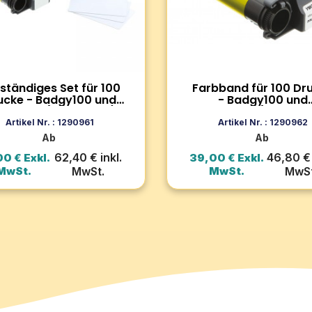
 reicht für 100 Drucke.
Druckermodellen Badgy100
ibel mit den
Badgy200. Für ein gestoch
rmodellen Badgy100 und
scharfes, haltbares und
200.
professionelles Ergebnis.
Zum Produkt
Zum Produkt
lständiges Set für 100
Farbband für 100 Dr
ucke - Badgy100 und
- Badgy100 und
dgy200 (pro Einheit)
Badgy200 (pro Einhe
In den Warenkorb
In den Warenko
Artikel Nr. : 1290961
Artikel Nr. : 1290962
Ab
Ab
62,40 € inkl.
46,80 € 
0 € Exkl.
39,00 € Exkl.
MwSt.
MwSt.
MwSt.
MwSt