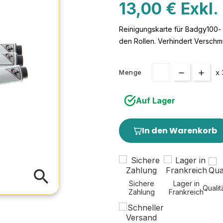
13,00 € Exkl
Reinigungskarte für Badgy100-
den Rollen. Verhindert Verschm
x 
Menge
Auf Lager
In den Warenkorb
search
Sichere
Lager in
Qualit
Zahlung
Frankreich