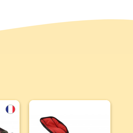
e -
Transporttasche für Badgy-
00
Drucker (pro Einheit)