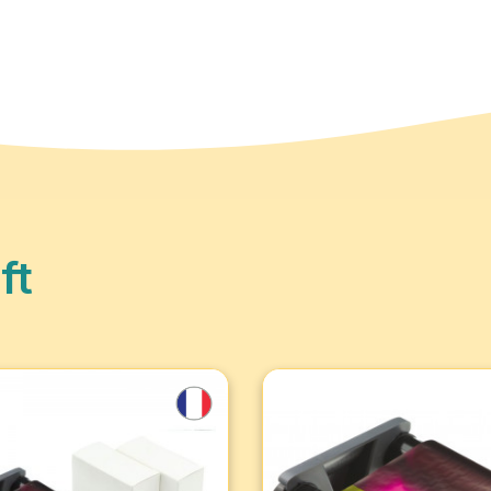
ft
tändiges Set für 100
Farbband für 100 Druck
e - Badgy100 und
Badgy100 und Badgy2
200 (pro...
(pro Einheit)