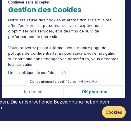
Continuer sans accepter
Gestion des Cookies
Notre site utilise des cookies et autres fichiers similaires
afin d'améliorer et personnaliser votre expérience,
d'optimiser nos services, et à des fins de suivi de
Impressum
performances de notre site.
AGB
Vous trouverez plus d'informations sur notre page de
politique de confidentialité
. En poursuivant votre navigation
Datenschutz-Richtlinie
sur notre site sans changer
vos paramètres
, vous acceptez
leur utilisation
Rechtlicher Hinweis
Lire la politique de confidentialité
Consentements certifiés par
Je choisis
OK pour moi
Plateforme de Gestion du Consentement : Personnalisez vos Options
erden. Die entsprechende Bezeichnung neben dem
Axeptio consent
n.
Cookies
Notre plateforme vous permet d'adapter et de gérer vos paramètres de