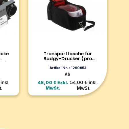
Schützen und transportieren Sie
Ihren BADGY-Drucker mit dieser
Tasche, die für die Modelle BADGY
 &
100 und 200 geeignet ist für
en
Komfort und Sicherheit steht.
Zum Produkt
ucke
Transporttasche für
Badgy-Drucker (pro
it)
Einheit)
rb
In den Warenkorb
Artikel Nr. : 1290953
Ab
inkl.
54,00 € inkl.
45,00 € Exkl.
.
MwSt.
MwSt.