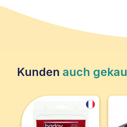
Kunden
auch gekau
Set mit 100 weißen
Volls
bedruckbaren Karten, ideal
Druck
für Badgy
Badgy