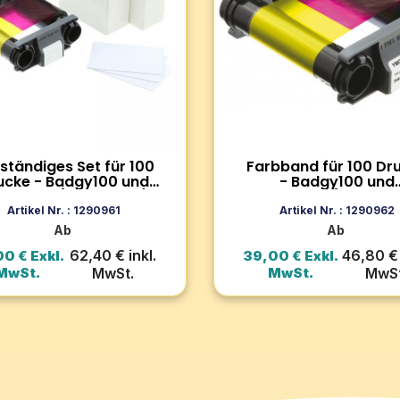
t 100 dicken PVC-Karten
Farbiges Farbband für 100
mm) und 1 YMCKO-Farbband.
Ausdrucke. Kompatibel mit
 reicht für 100 Drucke.
Druckermodellen Badgy100
ibel mit den
Badgy200. Für ein gestoch
rmodellen Badgy100 und
scharfes, haltbares und
200.
professionelles Ergebnis.
Zum Produkt
Zum Produkt
lständiges Set für 100
Farbband für 100 Dr
ucke - Badgy100 und
- Badgy100 und
dgy200 (pro Einheit)
Badgy200 (pro Einhe
In den Warenkorb
In den Warenko
Artikel Nr. : 1290961
Artikel Nr. : 1290962
Ab
Ab
62,40 € inkl.
46,80 € 
0 € Exkl.
39,00 € Exkl.
MwSt.
MwSt.
MwSt.
MwSt