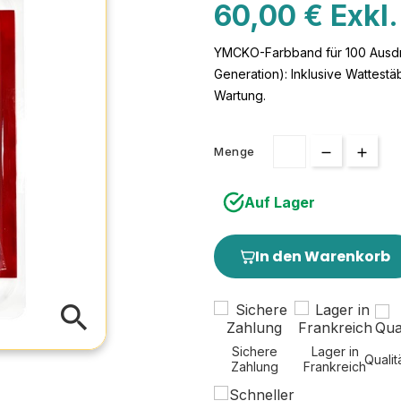
60,00 € Exkl
YMCKO-Farbband für 100 Ausdru
Generation): Inklusive Wattest
Wartung.
Menge
Auf Lager
In den Warenkorb
search
Sichere
Lager in
Qualit
Zahlung
Frankreich