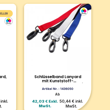
ELLER
Schlüsselband Lanyard mit
Kunststoff-Simplexhaken
 mit
(100 Stück)
 (100
Schlüsselband aus geripptem
Polyester. Leichtes und
unauffälliges Design, das sich ideal
zum Aufbewahren von Ausweisen
und Karten eignet. Mit ovaler
al für
Lochung.
Zum Produkt
rd,
Schlüsselband Lanyard
mit Kunststoff-
00
Simplexhaken (100 Stück)
rb
In den Warenkorb
Artikel Nr. : 1436050
Ab
inkl.
50,44 € inkl.
42,03 € Exkl.
.
MwSt.
MwSt.