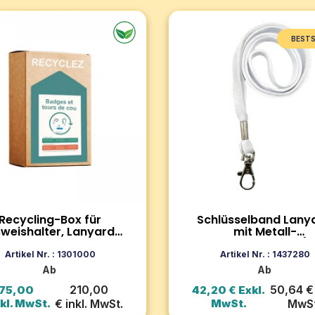
BESTS
ling-Box für
BESTSELLER
ishalter, Lanyards und
tigungen -...
Schlüsselband Lanyard,
Metall-Karabinerhaken
Stück)
ln Sie Ihre Lanyards,
shüllen und Zubehör mit der
Individuell gestaltbares
aste Box™. Eine einfache
Schlüsselband aus
weltbewusste Lösung, um
Schlauchpolyester mit einer
Veranstaltungsmüll zu
Metallhakenbefestigung, ide
eren.
Ausweise, Geschäfts- und
Zum Produkt
Zum Produkt
Recycling-Box für
Schlüsselband Lanya
Werbeveranstaltungen.
weishalter, Lanyards
mit Metall-
nd Befestigungen -
Karabinerhaken (1
In den Warenkorb
In den Warenko
ne Größe (pro Einheit)
Stück)
Artikel Nr. : 1301000
Artikel Nr. : 1437280
Ab
Ab
210,00
50,64 € 
75,00
42,20 € Exkl.
kl. MwSt.
€ inkl. MwSt.
MwSt.
MwSt