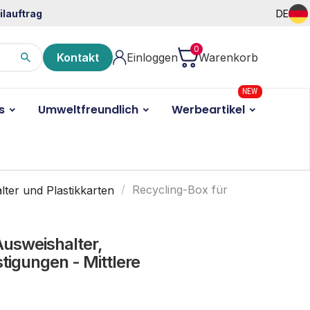
ilauftrag
DE
0
Kontakt
Einloggen
Warenkorb
NEW
s
Umweltfreundlich
Werbeartikel
ter und Plastikkarten
Recycling-Box für
Ausweishalter,
tigungen - Mittlere