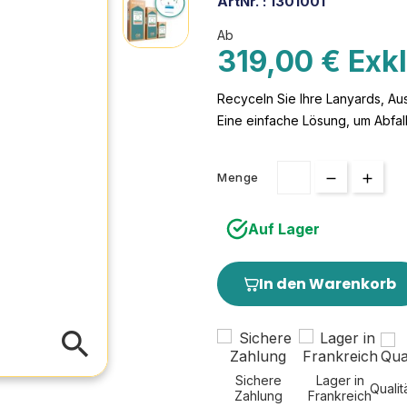
ArtNr. :
1301001
Ab
319,00 € Exk
Recyceln Sie Ihre Lanyards, Au
Eine einfache Lösung, um Abfal
Menge
Auf Lager
In den Warenkorb
search
Sichere
Lager in
Qualit
Zahlung
Frankreich