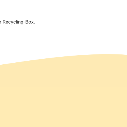
ne
Recycling-Box
.