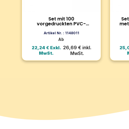
Gestaltung mit Text, Logos, QR-
PVC, K
Codes und mehr möglich.
Druck.
Zum Produkt
Set mit 100
Set
vorgedruckten PVC-
met
Druckkarten mit Schiefer-
In den Warenkorb
Effekt – Hochglanz-
Artikel Nr. : 1148011
Oberfläche
Ab
26,69 € inkl.
22,24 € Exkl.
25,0
MwSt.
MwSt.