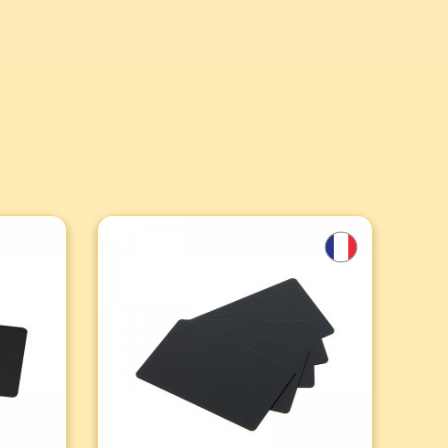
,
Set mit 100 PVC-Druckkarten
in Top-Qualität - Schwarz /
Matt Finish
Hochwertige PVC-Karten im Format
nd
CR80 für die individuelle
ie sich
Gestaltung von Ausweisen und
Werbematerialien. Kompatibel mit
g