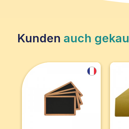
Kunden
auch gekau
Set mit 100 vorgedruckten
Set m
PVC-Druckkarten mit
metal
Schiefer-Effekt –...
Oberf
Vorgedruckte Blankokarten aus
Metalli
Kunststoff, die sich ideal für
Ihre V
Lebensmitteletiketten,
Verans
Preisauszeichnung eignen.
Gesche