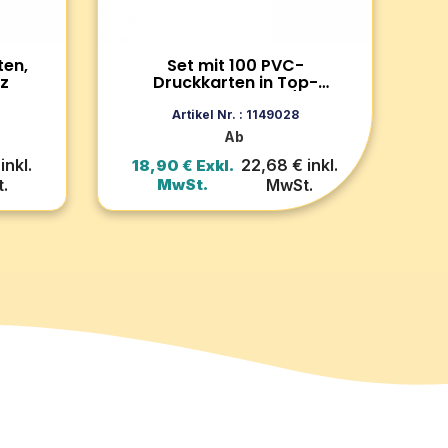
Kartendruckern und
Lebensmitteletiketten.
Zum Produkt
ten,
Set mit 100 PVC-
rz
Druckkarten in Top-
Qualität - Schwarz / Matt
rb
In den Warenkorb
Finish
Artikel Nr. : 1149028
Ab
inkl.
22,68 € inkl.
18,90 € Exkl.
.
MwSt.
MwSt.