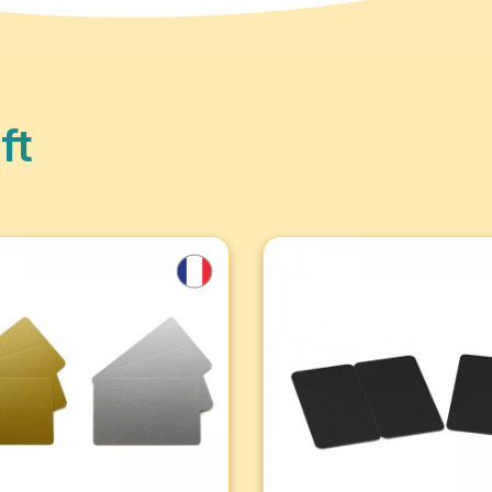
ft
it 100 PVC-Karten,
Set mit 100 PVC-Karten
lisiert – Hochglanz-
dreiteilig - Schwarz
läche
Trennbare Dreierkarten sind
sierte Blankokarten, ideal für
bedruckbare, gestaltbare u
eranstaltungen: Treue-,
nummerierte Plastikkarten, d
taltungs- oder
ideal für Treue, Geschenke,
nkkarten. Hochwertiges
Etikettierung und Verwaltun