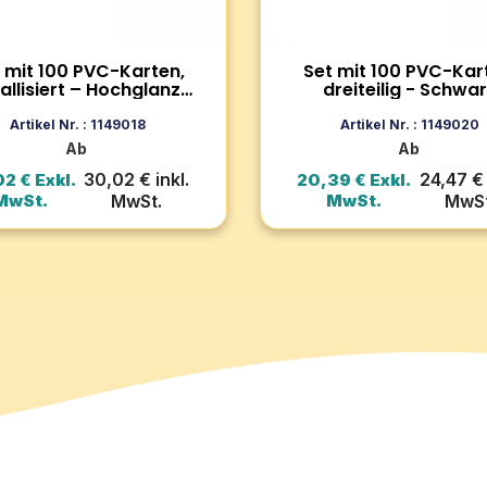
reditkartenformat, perfekter
eignen.
Zum Produkt
Zum Produkt
 mit 100 PVC-Karten,
Set mit 100 PVC-Kar
allisiert – Hochglanz-
dreiteilig - Schwa
Oberfläche
In den Warenkorb
In den Warenko
Artikel Nr. : 1149018
Artikel Nr. : 1149020
Ab
Ab
30,02 € inkl.
24,47 € 
2 € Exkl.
20,39 € Exkl.
MwSt.
MwSt.
MwSt.
MwSt