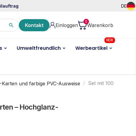
ilauftrag
DE
0
Kontakt
Einloggen
Warenkorb
NEW
s
Umweltfreundlich
Werbeartikel
-Karten und farbige PVC-Ausweise
Set mit 100
rten – Hochglanz-