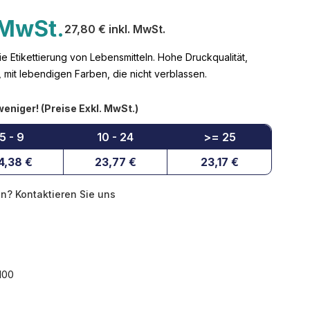
 MwSt.
27,80 € inkl. MwSt.
ie Etikettierung von Lebensmitteln. Hohe Druckqualität,
 mit lebendigen Farben, die nicht verblassen.
eniger! (Preise Exkl. MwSt.)
5 - 9
10 - 24
>= 25
4,38 €
23,77 €
23,17 €
n? Kontaktieren Sie uns
100