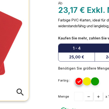
Ab
23,17 € Exkl.
Farbige PVC-Karten, ideal für d
widerstandsfähig und langlebig,
Kaufen Sie mehr, zahlen Sie w
1 - 4
25,00 €
2
Benötigen Sie größere Menge
Farbig :

search
x 
Menge