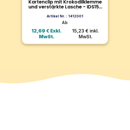
/ V
Kartenclip mit Krokodilklemme
Ka
Zum Produkt
40
und verstärkte Lasche - IDS15R
(100 Stück)
In den Warenkorb
Artikel Nr. : 1412001
Ab
l.
12,69 € Exkl.
15,23 € inkl.
1
MwSt.
MwSt.