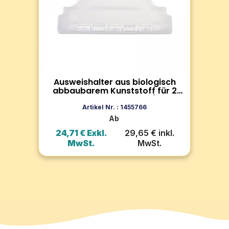
aus 100 % Kunststoff, umweltfreundlich
Aus
ern
und recycelbar. Einfache Nutzung,
ETL
robust und BPA-frei. Doppellochung
Für
g
für Clips und Befestigungen.
Umw
rt-
Ausweishalter aus biologisch
A
Zum Produkt
P64
abbaubarem Kunststoff für 2
a
Karten – Querformat (100
In den Warenkorb
Stück)
Artikel Nr. : 1455766
Ab
l.
24,71 € Exkl.
29,65 € inkl.
1
MwSt.
MwSt.