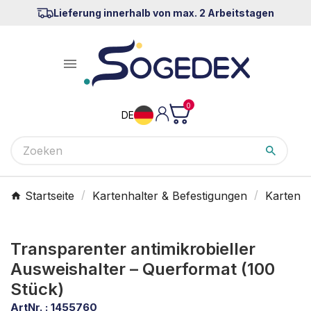
Lieferung innerhalb von max. 2 Arbeitstagen

0
DE
Startseite
Kartenhalter & Befestigungen
Kartenha
Transparenter antimikrobieller
Ausweishalter – Querformat (100
Stück)
ArtNr. :
1455760