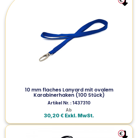
10 mm flaches Lanyard mit ovalem
Karabinerhaken (100 Stück)
Schlüsselband mit ovalem Karabinerhaken um Ihre
Ausweise immer griffbereit zu haben. Praktisch,
ergonomisch und preisgünstig. Aus der SogéBudget-
Reihe.
10 mm flaches Lanyard mit ovalem
Zum Produkt
Karabinerhaken (100 Stück)
In den Warenkorb
Artikel Nr. : 1437310
Ab
30,20 € Exkl. MwSt.