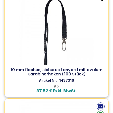
10 mm flaches, sicheres Lanyard mit ovalem
Karabinerhaken (100...
Sicheres Schlüsselband mit Anti-Strangulierungs-System
und ovalem Karabinerhaken zum einfachen Befestigen
Ihres Ausweises. Praktisch, ergonomisch und sicher.
10 mm flaches, sicheres Lanyard mit ovalem
Zum Produkt
Karabinerhaken (100 Stück)
In den Warenkorb
Artikel Nr. : 1437316
Ab
37,52 € Exkl. MwSt.