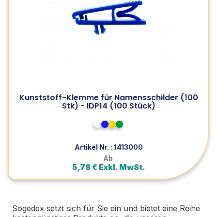
Stk) - IDP14 (100 Stück)
Farbiger Plastikclip mit Krokodilklemme ohne Riemen
aus der SogéBudget-Reihe, ideal für den kleinen
Geldbeutel ohne Kompromisse bei der Qualität zu
machen.
Kunststoff-Klemme für Namensschilder (100
Zum Produkt
Stk) - IDP14 (100 Stück)
In den Warenkorb
Weiß
Königsblau (293 c)
Jaune (108 c)
Vert (347 c)
Artikel Nr. : 1413000
Ab
5,78 € Exkl. MwSt.
Sogedex setzt sich für Sie ein und bietet eine Reihe