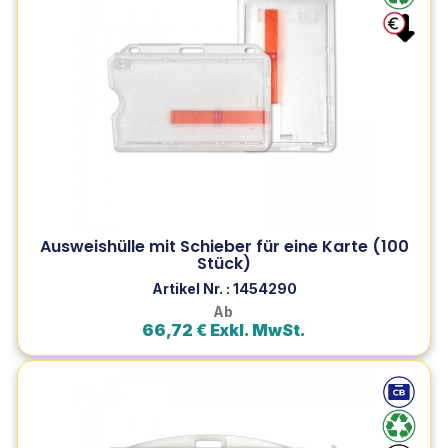
Stück)
Diese praktische Ausweishülle schützt Ihre Karte mit
einem leicht herausziehbaren Schiebesystem. Robust
und vielseitig Für Zugangs-, Parkplatz- und Mitarbeiter-
Ausweise.
Ausweishülle mit Schieber für eine Karte (100
Zum Produkt
Stück)
In den Warenkorb
Artikel Nr. : 1454290
Ab
66,72 € Exkl. MwSt.
Sicher verschließbare Ausweishülle für 2
Karten - Horizontal oder...