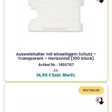
Preisgünstige, robuste und langlebige Ausweishülle mit
1-seitigem Schutz aus recycelbarem Polypropylen.
Einfacher Zugang, kompatibel mit Clips und
Befestigungen.
Ausweishalter mit einseitigem Schutz –
Zum Produkt
Transparent – Horizontal (100 Stück)
In den Warenkorb
Artikel Nr. : 1455767
Ab
14,95 € Exkl. MwSt.
BESTSELLER
BESTSELLER
Kunststoff-Klemme für Namensschilder (100