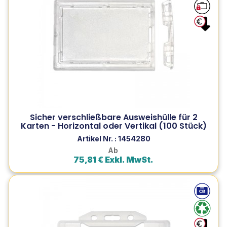
Sichere Ausweishülle aus festem Polycarbonat,
geeignet für Bankkarten, mit Schlüsselverschluss für ein
optimales Sicherheitsmanagement, Produktreihe
SogéBudget.
Sicher verschließbare Ausweishülle für 2
Zum Produkt
Karten - Horizontal oder Vertikal (100 Stück)
In den Warenkorb
Artikel Nr. : 1454280
Ab
75,81 € Exkl. MwSt.
Ausweishalter mit einseitigem Schutz –
Transparent – Horizontal...