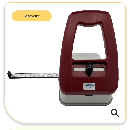
Bestseller
search