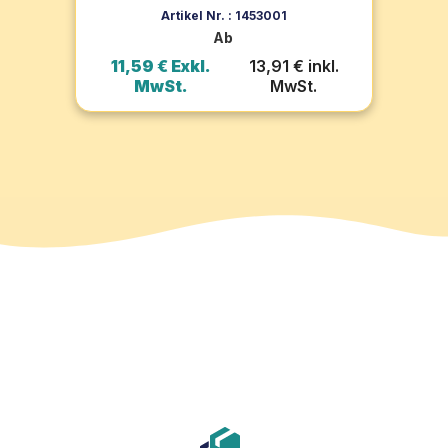
k)
(100 Stück)
ver
In den Warenkorb
Artikel Nr. : 1453001
Ab
l.
11,59 € Exkl.
13,91 € inkl.
1
MwSt.
MwSt.