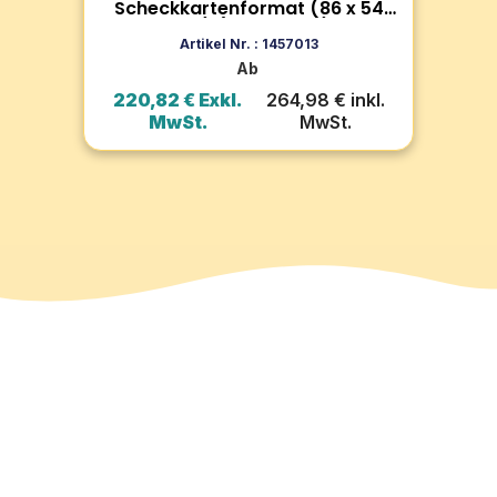
Scheckkartenformat (86 x 54
K
mm) (pro Einheit)
In den Warenkorb
Artikel Nr. : 1457013
Ab
kl.
220,82 € Exkl.
264,98 € inkl.
14
MwSt.
MwSt.