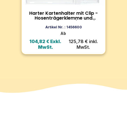
aus
Harter Kartenhalter mit Clip -
R
Zum Produkt
at -
Hosenträgerklemme und
u
verstärkte Lasche (100 Stk)
In den Warenkorb
Artikel Nr. : 1456600
Ab
l.
104,82 € Exkl.
125,78 € inkl.
6
MwSt.
MwSt.