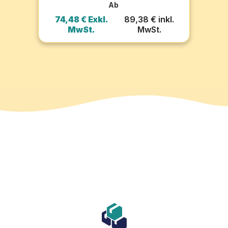
Ab
l.
74,48 € Exkl.
89,38 € inkl.
3
MwSt.
MwSt.