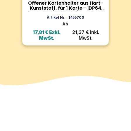
Offener Kartenhalter aus Hart-
Au
Zum Produkt
ck)
Kunststoff, für 1 Karte - IDP64
Ka
(100 Stück)
In den Warenkorb
Artikel Nr. : 1455700
Ab
l.
17,81 € Exkl.
21,37 € inkl.
7
MwSt.
MwSt.